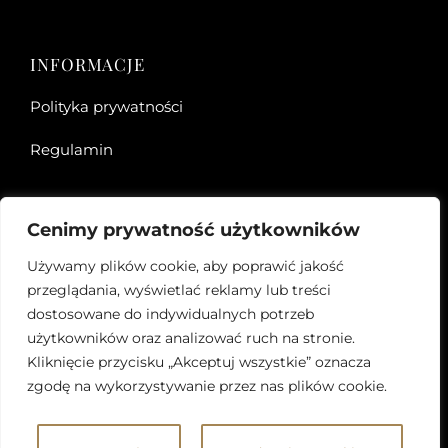
INFORMACJE
Polityka prywatności
Regulamin
Cenimy prywatność użytkowników
DANE KONTAKTOWE
Używamy plików cookie, aby poprawić jakość
ul. Sportowa 31
przeglądania, wyświetlać reklamy lub treści
57-450 Ludwikowice Kłodzkie
dostosowane do indywidualnych potrzeb
użytkowników oraz analizować ruch na stronie.
pracownia@pureandraw.pl
Kliknięcie przycisku „Akceptuj wszystkie” oznacza
zgodę na wykorzystywanie przez nas plików cookie.
502-303-472