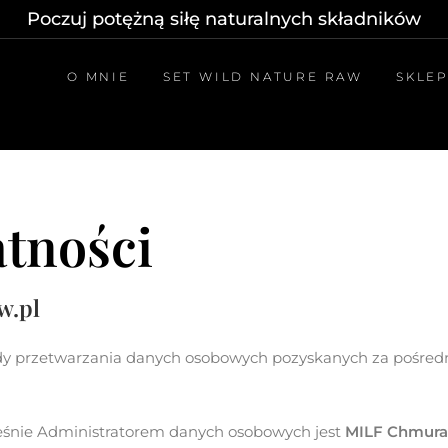
Poczuj potężną siłę naturalnych składników
O MNIE
SET WILD NATURE RAW
SKLE
atności
w.pl
sady przetwarzania danych osobowych pozyskanych za pośred
ześnie Administratorem danych osobowych jest
MILF Chmura,