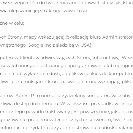
i, a w szczególności do tworzenia anonimowych statystyk, któ
ia ulepszanie jej struktury i zawartości.
zne w celu:
ych Strony, mapy wskazującej lokalizację biura Administrat
wnętrznego: Google Inc z siedzibą w USA)
puterów Klientów odwiedzających Stronę internetową. W szc
rusów lub innego niechcianego oprogramowania lub oprogra
czenia lub wyłączenia dostępu plików cookies do komputerów
liwe, poza funkcjami, które ze swojej natury wymagają plikó
ientów. Adres IP to numer przydzielany komputerowi osoby 
liwia dostęp do Internetu. W większości przypadków jest p
em i z tego powodu traktowany jest powszechnie, jako nieosob
gnozowaniu problemów technicznych z serwerem, tworzeniu an
 informacja przydatna przy administrowaniu i udoskonalaniu 