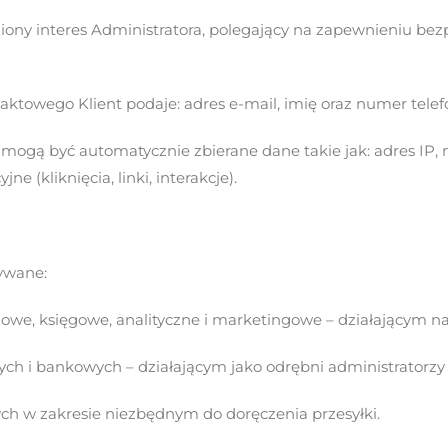
sadniony interes Administratora, polegający na zapewnieniu b
ktowego Klient podaje: adres e-mail, imię oraz numer telef
 mogą być automatycznie zbierane dane takie jak: adres IP,
e (kliknięcia, linki, interakcje).
ywane:
we, księgowe, analityczne i marketingowe – działającym n
ych i bankowych – działającym jako odrębni administratorzy
ych w zakresie niezbędnym do doręczenia przesyłki.