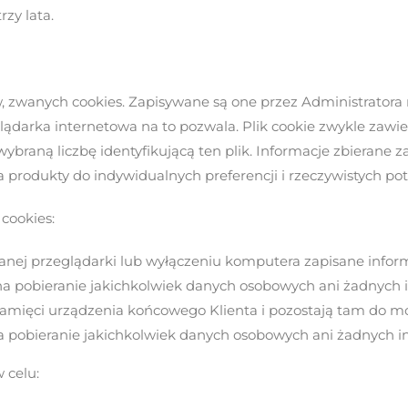
zy lata.
ów, zwanych cookies. Zapisywane są one przez Administrato
glądarka internetowa na to pozwala. Plik cookie zwykle zawi
wybraną liczbę identyfikującą ten plik. Informacje zbieran
produkty do indywidualnych preferencji i rzeczywistych po
cookies:
anej przeglądarki lub wyłączeniu komputera zapisane infor
a pobieranie jakichkolwiek danych osobowych ani żadnych 
mięci urządzenia końcowego Klienta i pozostają tam do mo
 pobieranie jakichkolwiek danych osobowych ani żadnych i
 celu: