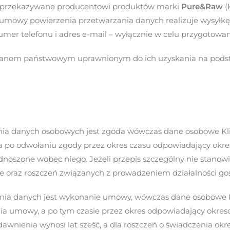
 przekazywane producentowi produktów marki
Pure&Raw
(
 umowy powierzenia przetwarzania danych realizuje wysyłk
umer telefonu i adres e-mail – wyłącznie w celu przygotowani
anom państwowym uprawnionym do ich uzyskania na podst
nia danych osobowych jest zgoda wówczas dane osobowe Kli
, a po odwołaniu zgody przez okres czasu odpowiadający okr
dnoszone wobec niego. Jeżeli przepis szczególny nie stanowi
e oraz roszczeń związanych z prowadzeniem działalności gosp
ania danych jest wykonanie umowy, wówczas dane osobowe K
nia umowy, a po tym czasie przez okres odpowiadający okreso
dawnienia wynosi lat sześć, a dla roszczeń o świadczenia ok