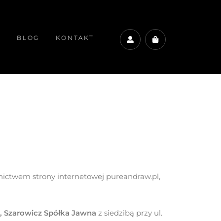
P
BLOG
KONTAKT
nictwem strony internetowej pureandraw.pl,
 Szarowicz Spółka Jawna
z siedzibą przy ul.